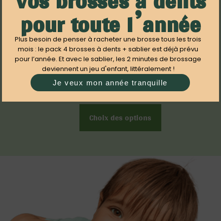
Vos brosses à dents
pour toute l’année
Plus besoin de penser à racheter une brosse tous les trois
mois : le pack 4 brosses à dents + sablier est déjà prévu
pour l’année. Et avec le sablier, les 2 minutes de brossage
Brosse à dents en bambou (2-6 ans)
deviennent un jeu d'enfant, littéralement !
3.50
€
Je veux mon année tranquille
Choix des options