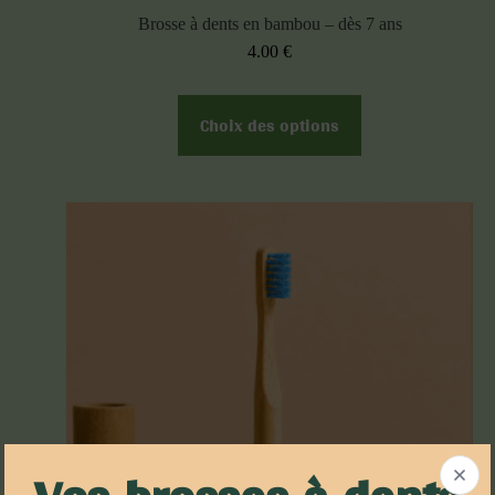
Brosse à dents en bambou – dès 7 ans
4.00
€
Choix des options