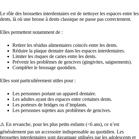
trois mois : le pack 4 brosses à dents + sablier est déjà
prévu pour l’année. Et avec le sablier, les 2 minutes de
Le rôle des brossettes interdentaires est de nettoyer les espaces entre les
brossage deviennent un jeu d'enfant, littéralement !
dents, là où une brosse à dents classique ne passe pas correctement.
Je veux mon année
tranquille
Elles permettent notamment de :
Retirer les résidus alimentaires coincés entre les dents.
Réduire la plaque dentaire dans les espaces interdentaires.
Limiter les risques de caries entre les dents.
Prévenir les problèmes de gencives (gingivites, saignements).
Compléter le brossage quotidien.
Elles sont particulièrement utiles pour :
Les personnes portant un appareil dentaire.
Les adultes ayant des espaces entre certaines dents.
Les porteurs de bridges ou d’implants.
Les personnes sujettes aux problèmes de gencives.
⚠️ En revanche, pour les plus petits enfants (<6 ans), ce n’est
généralement pas un accessoire indispensable au quotidien. Les
brossettes interdentaires sont davantage utilisées par les adolescents et