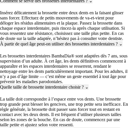
Comment se servir des brossettes interdentaires ?
⌄
Insérez délicatement la brossette entre deux dents en la faisant glisser
sans forcer. Effectuez de petits mouvements de va-et-vient pour
déloger les résidus alimentaires et la plaque. Passez la brossette dans
chaque espace interdentaire, puis rincez-la après chaque utilisation. Si
vous ressentez une résistance, choisissez une taille plus petite. En cas
de doute sur la taille adaptée, n’hésitez pas à consulter votre dentiste.
À partir de quel âge peut-on utiliser des brossettes interdentaires ?
⌄
Les brossettes interdentaires BambaDia® sont adaptées dès 7 ans, sous
supervision d’un adulte. À cet âge, les dents définitives commencent à
apparaître et les espaces interdentaires se resserrent, rendant le
nettoyage entre les dents particulièrement important. Pour les adultes, il
n’y a pas d’âge limite — c’est même un geste essentiel à tout âge pour
prévenir les maladies parodontales.
Quelle taille de brossette interdentaire choisir ?
⌄
La taille doit correspondre à l’espace entre vos dents. Une brossette
trop grande peut blesser les gencives, une trop petite sera inefficace. En
règle générale, la brossette doit passer sans forcer tout en restant en
contact avec les deux dents. Il est fréquent d’utiliser plusieurs tailles
selon les zones de la bouche. En cas de doute, commencez par une
taille petite et ajustez selon votre ressenti.